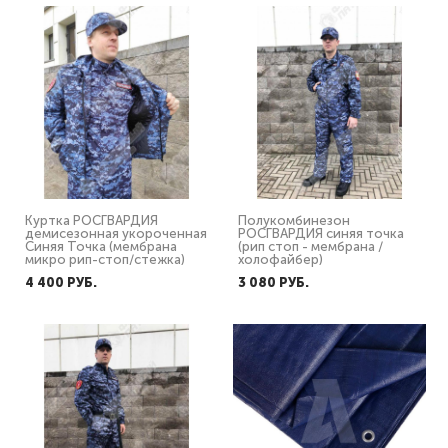
Куртка РОСГВАРДИЯ
Полукомбинезон
демисезонная укороченная
РОСГВАРДИЯ синяя точка
Синяя Точка (мембрана
(рип стоп - мембрана /
микро рип-стоп/стежка)
холофайбер)
4 400 PУБ.
3 080 PУБ.