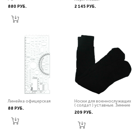
880 PУБ.
2 145 PУБ.
Линейка офицерская
Носки для военнослужащих
( солдат ) уставные. Зимние
88 PУБ.
209 PУБ.