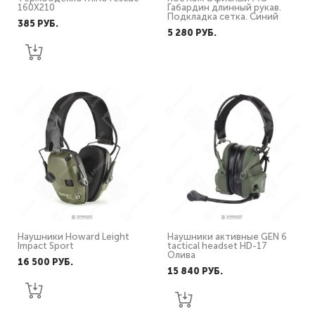
160Х210
Габардин длинный рукав.
Подкладка сетка. Синий
385 PУБ.
5 280 PУБ.
Наушники Howard Leight
Наушники активные GEN 6
Impact Sport
tactical headset HD-17
Олива
16 500 PУБ.
15 840 PУБ.