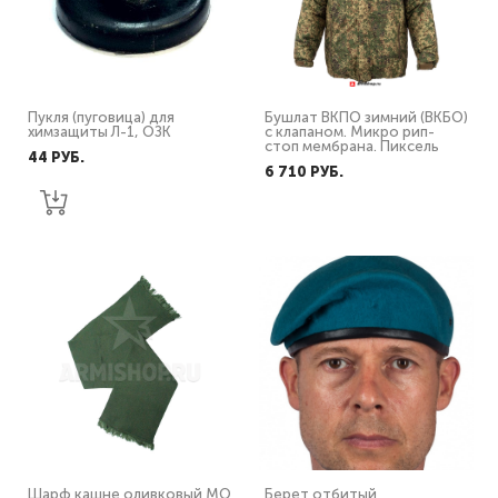
Пукля (пуговица) для
Бушлат ВКПО зимний (ВКБО)
химзащиты Л-1, ОЗК
с клапаном. Микро рип-
стоп мембрана. Пиксель
44 PУБ.
6 710 PУБ.
Шарф кашне оливковый МО
Берет отбитый