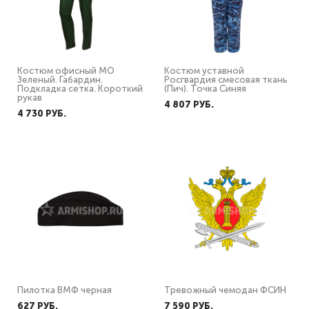
Костюм офисный МО
Костюм уставной
Зеленый. Габардин.
Росгвардия смесовая ткань
Подкладка сетка. Короткий
(Пич). Точка Синяя
рукав
4 807 PУБ.
4 730 PУБ.
Пилотка ВМФ черная
Тревожный чемодан ФСИН
627 PУБ.
7 590 PУБ.