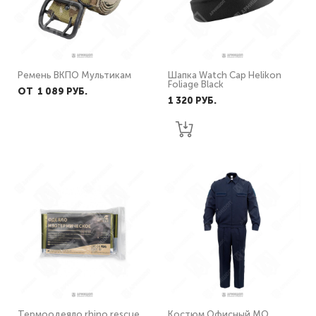
Ремень ВКПО Мультикам
Шапка Watch Cap Helikon
Foliage Black
ОТ 1 089 PУБ.
1 320 PУБ.
Термоодеяло rhino rescue
Костюм Офисный МО