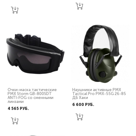
Очки-маска тактические
Наушники активные PMX
PMX Storm GB-800SDT
Tactical Pro PMX-55G 26-85
ANTI-FOG со сменными
ДБ Хаки
линзами
6 600 PУБ.
4 565 PУБ.