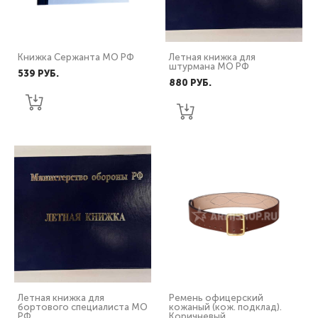
Книжка Сержанта МО РФ
Летная книжка для
штурмана МО РФ
539 PУБ.
880 PУБ.
Летная книжка для
Ремень офицерский
бортового специалиста МО
кожаный (кож. подклад).
РФ
Коричневый