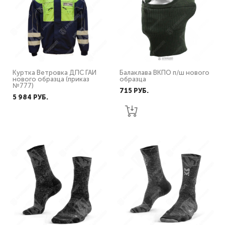
Куртка Ветровка ДПС ГАИ
Балаклава ВКПО п/ш нового
нового образца (приказ
образца
№777)
715 PУБ.
5 984 PУБ.