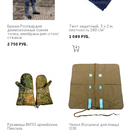
Брюки Росгвардия
Тент защитный, 3 × 2 м,
демисезонные (синяя
плотность 180 г/м²
точка, мембрана рип-стоп/
1 089 PУБ.
стежка)
2 750 PУБ.
Рукавицы ВКПО армейские.
Чехол (Косынка) для плаща
Пиксель
ОЗК