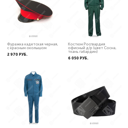
Фуражка кадетская черная,
Костюм Росгвардия
с красным околышом
офисный д/р (цвет Сосна,
ткань габардин)
2 970 PУБ.
6 050 PУБ.