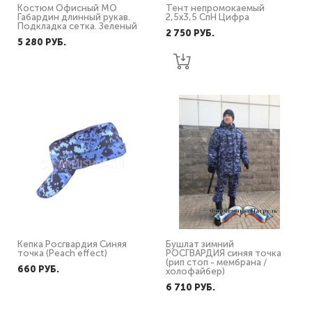
Костюм Офисный МО
Тент непромокаемый
Габардин длинный рукав.
2,5х3,5 СпН Цифра
Подкладка сетка. Зеленый
2 750 PУБ.
5 280 PУБ.
Кепка Росгвардия Синяя
Бушлат зимний
точка (Peach effect)
РОСГВАРДИЯ синяя точка
(рип стоп - мембрана /
660 PУБ.
холофайбер)
6 710 PУБ.