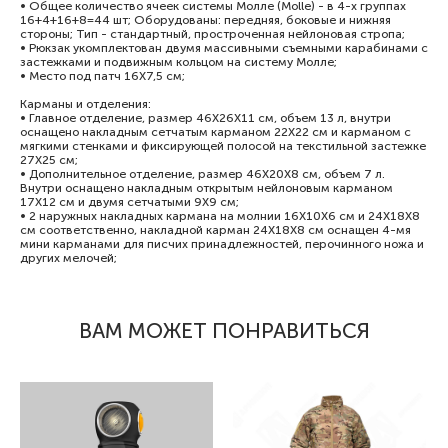
• Общее количество ячеек системы Молле (Molle) - в 4-х группах
16+4+16+8=44 шт; Оборудованы: передняя, боковые и нижняя
стороны; Тип - стандартный, простроченная нейлоновая стропа;
• Рюкзак укомплектован двумя массивными съемными карабинами с
застежками и подвижным кольцом на систему Молле;
• Место под патч 16Х7,5 см;
Карманы и отделения:
• Главное отделение, размер 46Х26Х11 см, объем 13 л, внутри
оснащено накладным сетчатым карманом 22Х22 см и карманом с
мягкими стенками и фиксирующей полосой на текстильной застежке
27Х25 см;
• Дополнительное отделение, размер 46Х20Х8 см, объем 7 л.
Внутри оснащено накладным открытым нейлоновым карманом
17Х12 см и двумя сетчатыми 9Х9 см;
• 2 наружных накладных кармана на молнии 16Х10Х6 см и 24Х18Х8
см соответственно, накладной карман 24Х18Х8 см оснащен 4-мя
мини карманами для писчих принадлежностей, перочинного ножа и
других мелочей;
ВАМ МОЖЕТ ПОНРАВИТЬСЯ