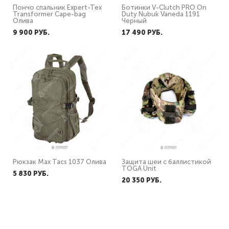
Пончо спальник Expert-Tex
Ботинки V-Clutch PRO On
Transformer Cape-bag
Duty Nubuk Vaneda 1191
Олива
Черный
9 900 PУБ.
17 490 PУБ.
Рюкзак Max Tacs 1037 Олива
Защита шеи с баллистикой
TOGA Unit
5 830 PУБ.
20 350 PУБ.