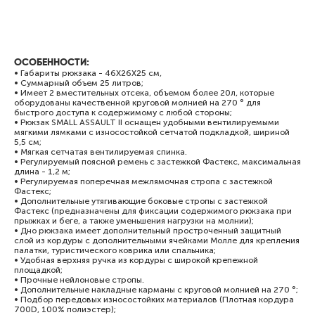
ОСОБЕННОСТИ:
• Габариты рюкзака - 46Х26Х25 см,
• Суммарный объем 25 литров;
• Имеет 2 вместительных отсека, объемом более 20л, которые
оборудованы качественной круговой молнией на 270 ° для
быстрого доступа к содержимому с любой стороны;
• Рюкзак SMALL ASSAULT II оснащен удобными вентилируемыми
мягкими лямками с износостойкой сетчатой подкладкой, шириной
5,5 см;
• Мягкая сетчатая вентилируемая спинка.
• Регулируемый поясной ремень с застежкой Фастекс, максимальная
длина - 1,2 м;
• Регулируемая поперечная межлямочная стропа с застежкой
Фастекс;
• Дополнительные утягивающие боковые стропы с застежкой
Фастекс (предназначены для фиксации содержимого рюкзака при
прыжках и беге, а также уменьшения нагрузки на молнии);
• Дно рюкзака имеет дополнительный простроченный защитный
слой из кордуры с дополнительными ячейками Молле для крепления
палатки, туристического коврика или спальника;
• Удобная верхняя ручка из кордуры с широкой крепежной
площадкой;
• Прочные нейлоновые стропы.
• Дополнительные накладные карманы с круговой молнией на 270 °;
• Подбор передовых износостойких материалов (Плотная кордура
700D, 100% полиэстер);