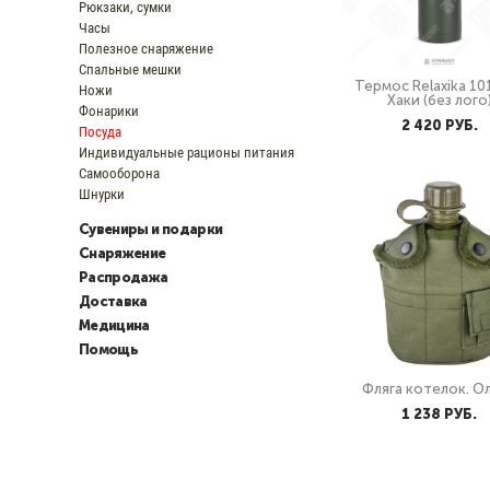
Рюкзаки, сумки
Часы
Полезное снаряжение
Спальные мешки
Термос Relaxika 101 
Ножи
Хаки (без лого
Фонарики
2 420 PУБ.
Посуда
Индивидуальные рационы питания
Самооборона
Шнурки
Сувениры и подарки
Снаряжение
Распродажа
Доставка
Медицина
Помощь
Фляга котелок. О
1 238 PУБ.