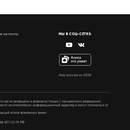
МЫ В СОЦ-СЕТЯХ:
м на почту:
Наш магазин на OZON
го части запрещено и возможно только с письменного разрешения.
 носят исключительно информационный характер и могут отличаться от
озиций и/или возможных замен.
й 437 (2) ГК РФ