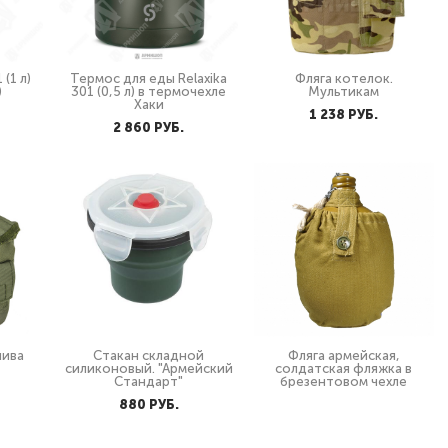
(1 л)
Термос для еды Relaxika
Фляга котелок.
)
301 (0,5 л) в термочехле
Мультикам
Хаки
1 238 PУБ.
2 860 PУБ.
лива
Стакан складной
Фляга армейская,
силиконовый. "Армейский
солдатская фляжка в
Стандарт"
брезентовом чехле
880 PУБ.