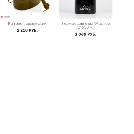
Котелок армейский
Термос для еды "Мастер
К." 550 мл
1 210 PУБ.
1 089 PУБ.