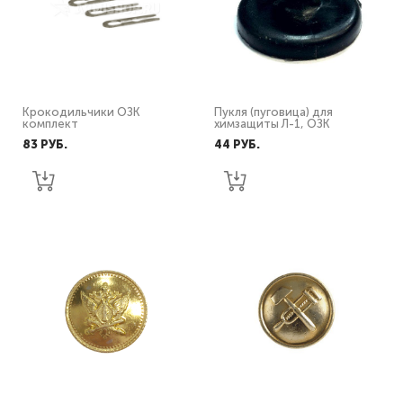
Крокодильчики ОЗК
Пукля (пуговица) для
комплект
химзащиты Л-1, ОЗК
83 PУБ.
44 PУБ.