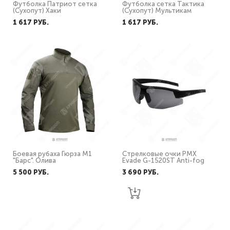
Футболка Патриот сетка
Футболка сетка Тактика
(Сухопут) Хаки
(Сухопут) Мультикам
1 617 PУБ.
1 617 PУБ.
Боевая рубаха Гюрза М1
Стрелковые очки PMX
"Барс". Олива
Evade G-1520ST Anti-fog
5 500 PУБ.
3 690 PУБ.