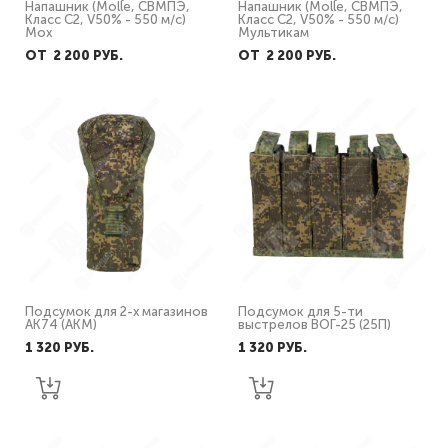
Напашник (Molle, СВМПЭ,
Напашник (Molle, СВМПЭ,
Класс С2, V50% - 550 м/с)
Класс С2, V50% - 550 м/с)
Мох
Мультикам
ОТ 2 200 PУБ.
ОТ 2 200 PУБ.
Подсумок для 2-х магазинов
Подсумок для 5-ти
АК74 (АКМ)
выстрелов ВОГ-25 (25П)
1 320 PУБ.
1 320 PУБ.