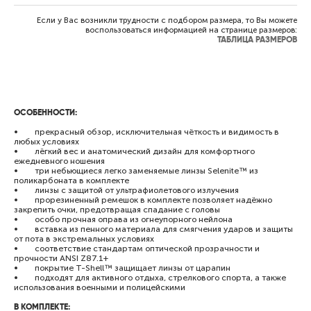
Если у Вас возникли трудности с подбором размера, то Вы можете
воспользоваться информацией на странице размеров:
ТАБЛИЦА РАЗМЕРОВ
ОСОБЕННОСТИ:
• прекрасный обзор, исключительная чёткость и видимость в
любых условиях
• лёгкий вес и анатомический дизайн для комфортного
ежедневного ношения
• три небьющиеся легко заменяемые линзы Selenite™ из
поликарбоната в комплекте
• линзы с защитой от ультрафиолетового излучения
• прорезиненный ремешок в комплекте позволяет надёжно
закрепить очки, предотвращая спадание с головы
• особо прочная оправа из огнеупорного нейлона
• вставка из пенного материала для смягчения ударов и защиты
от пота в экстремальных условиях
• соответствие стандартам оптической прозрачности и
прочности ANSI Z87.1+
• покрытие T-Shell™ защищает линзы от царапин
• подходят для активного отдыха, стрелкового спорта, а также
использования военными и полицейскими
В КОМПЛЕКТЕ: