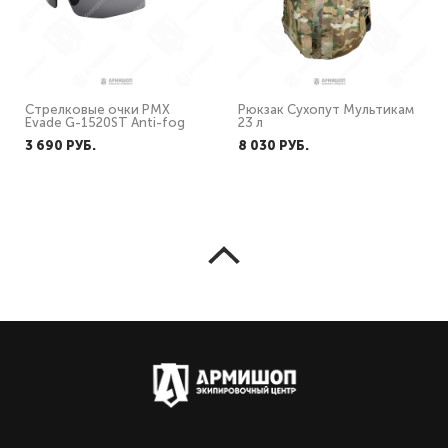
Стрелковые очки PMX
Рюкзак Сухопут Мультикам
Evade G-1520ST Anti-fog
23 л
3 690 PУБ.
8 030 PУБ.