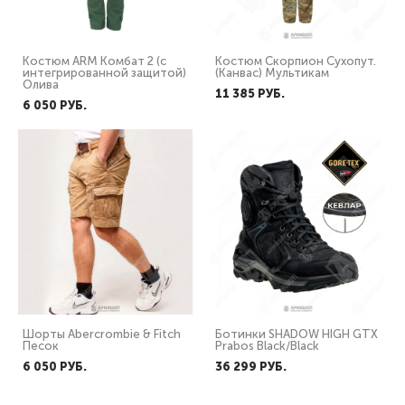
Костюм ARM Комбат 2 (с
Костюм Скорпион Сухопут.
интегрированной защитой)
(Канвас) Мультикам
Олива
11 385 PУБ.
6 050 PУБ.
Шорты Abercrombie & Fitch
Ботинки SHADOW HIGH GTX
Песок
Prabos Black/Black
6 050 PУБ.
36 299 PУБ.