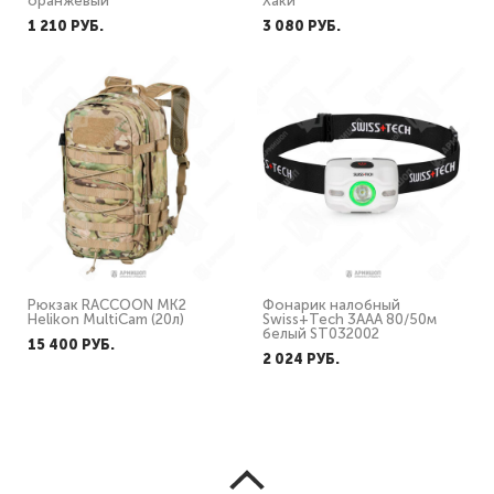
оранжевый
Хаки
1 210 PУБ.
3 080 PУБ.
Рюкзак RACCOON MK2
Фонарик налобный
Helikon MultiCam (20л)
Swiss+Tech 3AAA 80/50м
белый ST032002
15 400 PУБ.
2 024 PУБ.