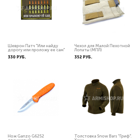
Шеврон Патч "Или найду
Чехол для Малой Пехотной
дорогу или проложу ее сам"
Лопаты (МПЛ)
330 PУБ.
352 PУБ.
Нож Ganzo G6252
Толстовка Snow Bars "Гриф".