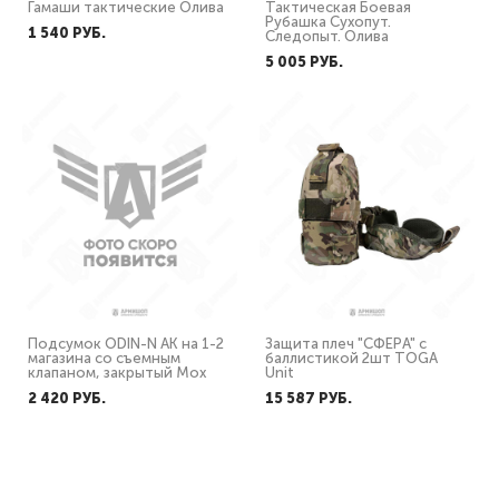
Гамаши тактические Олива
Тактическая Боевая
Рубашка Сухопут.
1 540 PУБ.
Следопыт. Олива
5 005 PУБ.
Подсумок ODIN-N АК на 1-2
Защита плеч "СФЕРА" с
магазина со съемным
баллистикой 2шт TOGA
клапаном, закрытый Мох
Unit
2 420 PУБ.
15 587 PУБ.