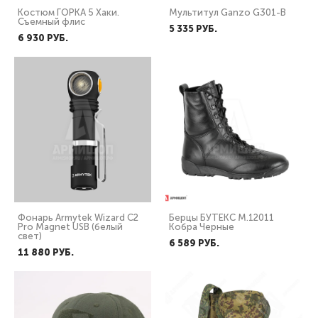
Костюм ГОРКА 5 Хаки.
Мультитул Ganzo G301-B
Съемный флис
5 335 PУБ.
6 930 PУБ.
Фонарь Armytek Wizard C2
Берцы БУТЕКС М.12011
Pro Magnet USB (белый
Кобра Черные
свет)
6 589 PУБ.
11 880 PУБ.