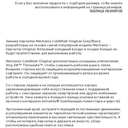
Если у Вас возникли трудности с подбором размера, то Вы можете
воспользоваться информацией на странице размеров:
ТАБЛИЦА РАЗМЕРОВ
Зимние перчатки Mechanix ColdWork Original Grey/Black
разработаны на основе самой популярной модели Mechanix –
перчаток Original. Ветреный холодный воздух и осадки больше не
будут препятствием для выполнения работы.
Mechanix ColdWork Original дополнительно оснащены утеплителем
40g 3M™ Thinsulate™, чтобы сохранить рабочие руки в тепле.
Внешняя сторона кисти защищена водонепроницаемым материалом
софтшелл. Он защищает от пронизывающего ветра во время
работы в холодное время года.
Со стороны ладони и на пальцах используется хорошо
зарекомендовавшая себя искусственная кожа с поддержкой
работы с сенсорным экраном смартфонов или других мобильных
устройств. Зона захвата и большого пальца усилена вставкой из
прочного материала Armortex® (комбинация полиэстера и шерсти).
Эргономичный крой, не препятствующий естественным движениям,
и регулируемая манжета из термопластичной резины гарантируют
оптимальное прилегание и высокую тактильную чувствительность. А
чтобы не потерять перчатки и держать их вместе, сбоку
расположена удобная клипса-застежка.