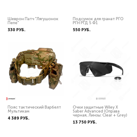
Шеврон Патч "Лягушонок
Подсумок для гранат РГО
Пепе"
РГН РГД 5 Ф1
330 PУБ.
550 PУБ.
Пояс тактический Варбелт
Очки защитные Wiley X
Мультикам
Saber Advanced (Оправа
черная, Линзы: Clear + Grey)
4 389 PУБ.
13 750 PУБ.