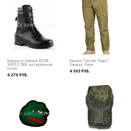
Берцы уставные ДОФ
Брюки Тактик "Барс",
5025/1 WA, натуральная
Канвас, Хаки
кожа
4 565 PУБ.
6 270 PУБ.