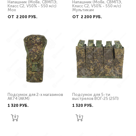
Напашник (Molle, СВМПЭ,
Напашник (Molle, СВМПЭ,
Класс С2, V50% - 550 м/с)
Класс С2, V50% - 550 м/с)
Мох
Мультикам
ОТ 2 200 PУБ.
ОТ 2 200 PУБ.
Подсумок для 2-х магазинов
Подсумок для 5-ти
АК74 (АКМ)
выстрелов ВОГ-25 (25П)
1 320 PУБ.
1 320 PУБ.