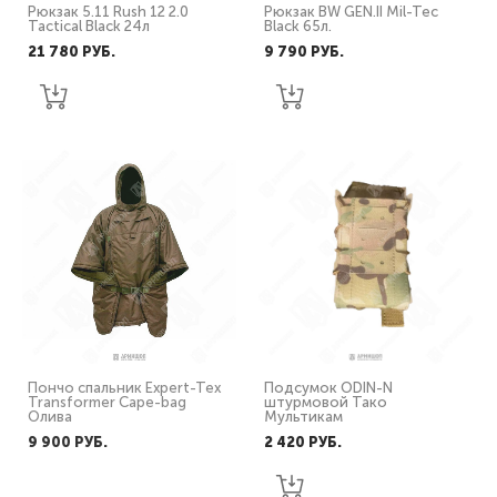
Рюкзак 5.11 Rush 12 2.0
Рюкзак BW GEN.II Mil-Tec
Tactical Black 24л
Black 65л.
21 780 PУБ.
9 790 PУБ.
Пончо спальник Expert-Tex
Подсумок ODIN-N
Transformer Cape-bag
штурмовой Тако
Олива
Мультикам
9 900 PУБ.
2 420 PУБ.