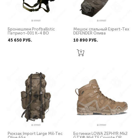
Бронешлем Profballistic
Мешок спальный Expert-Tex
Патриот-001 К-4 ВО
DEFENDER Олива
45 650 PУБ.
10 890 PУБ.
Рюкзак Import Large Mil-Tec
Ботинки LOWA ZEPHYR Mk2
Olive 65л
GTX® Mid TF Coyote OP