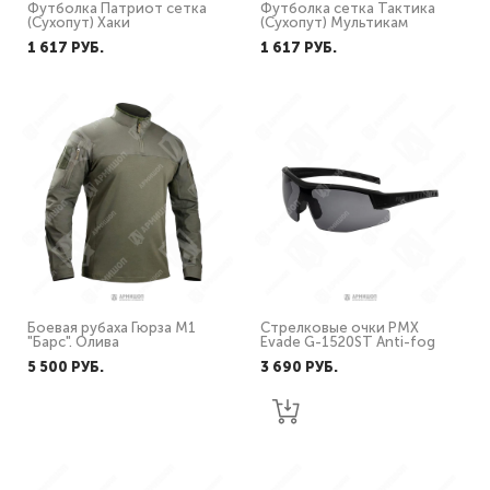
Футболка Патриот сетка
Футболка сетка Тактика
(Сухопут) Хаки
(Сухопут) Мультикам
1 617 PУБ.
1 617 PУБ.
Боевая рубаха Гюрза М1
Стрелковые очки PMX
"Барс". Олива
Evade G-1520ST Anti-fog
5 500 PУБ.
3 690 PУБ.