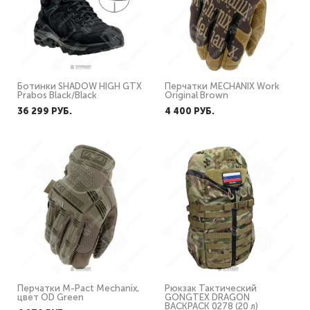
Ботинки SHADOW HIGH GTX
Перчатки MECHANIX Work
Prabos Black/Black
Original Brown
36 299 PУБ.
4 400 PУБ.
Перчатки M-Pact Mechanix,
Рюкзак Тактический
цвет OD Green
GONGTEX DRAGON
BACKPACK 0278 (20 л)