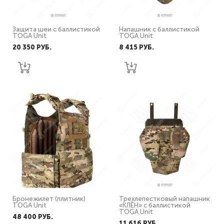
Защита шеи с баллистикой
Напашник с баллистикой
TOGA Unit
TOGA Unit
20 350 PУБ.
8 415 PУБ.
Бронежилет (плитник)
Трехлепестковый напашник
TOGA Unit
«КЛЁН» с баллистикой
TOGA Unit
48 400 PУБ.
11 616 PУБ.