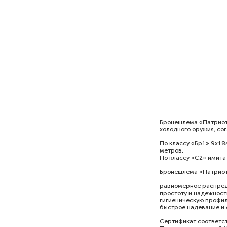
Бронешлема «Патриот-
холодного оружия, со
По классу «Бр1» 9х18м
метров.
По классу «С2» имита
Бронешлема «Патриот
равномерное распред
простоту и надежност
гигиеническую профил
быстрое надевание и 
Сертификат соответс