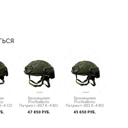
ТЬСЯ
ем
Бронешлем
Бронешлем
tic
Profballistic
Profballistic
К-4 СО
Патриот-007 К-4 ВО
Патриот-001 К-4 ВО
УБ.
47 850 PУБ.
45 650 PУБ.