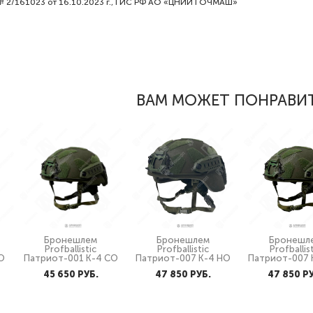
№ 2/161023 от 16.10.2023 г., ГИС РФ АО «ЦНИИТОЧМАШ»
ВАМ МОЖЕТ ПОНРАВИ
Бронешлем
Бронешлем
Бронешл
Profballistic
Profballistic
Profballis
О
Патриот-001 К-4 СО
Патриот-007 К-4 НО
Патриот-007 
45 650 PУБ.
47 850 PУБ.
47 850 P