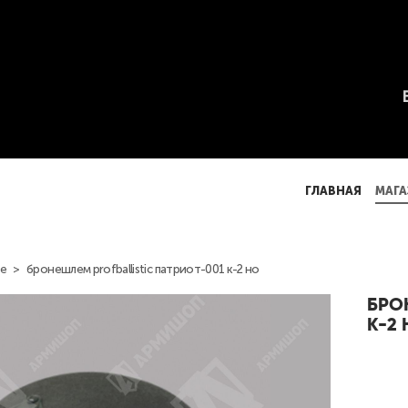
ГЛАВНАЯ
МАГА
ГЛАВНАЯ
МАГА
е
>
бронешлем profballistic патриот-001 к-2 но
БРО
К-2 