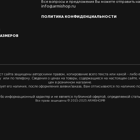
Все вопросы и предложения Вы можете отправить на
info@armishop.ru
ПОЛИТИКА КОНФИДЕНЦИАЛЬНОСТИ
Ы
РАЗМЕРОВ
т сайта защищены авторскими правом, копирование всего текста или какой - либо е
у или по телефону. Сведения о ценах на товары, содержащиеся на настоящем сайте,
цен в розничном магазине.
рует его наличия, после оформления заявки/заказа, Вам отписываются по наличию п
убо информационный характер и не является публичной офертой, определяемой статьё
Все права защищены © 2015-2025 ARMISHOP®