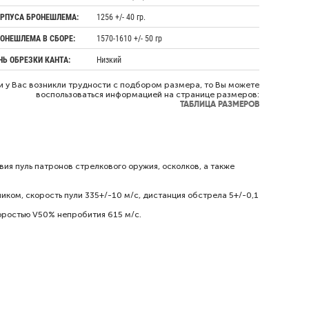
ОРПУСА БРОНЕШЛЕМА:
1256 +/- 40 гр.
РОНЕШЛЕМА В СБОРЕ:
1570-1610 +/- 50 гр
НЬ ОБРЕЗКИ КАНТА:
Низкий
и у Вас возникли трудности с подбором размера, то Вы можете
воспользоваться информацией на странице размеров:
ТАБЛИЦА РАЗМЕРОВ
я пуль патронов стрелкового оружия, осколков, а также
иком, скорость пули 335+/-10 м/с, дистанция обстрела 5+/-0,1
коростью V50% непробития 615 м/с.