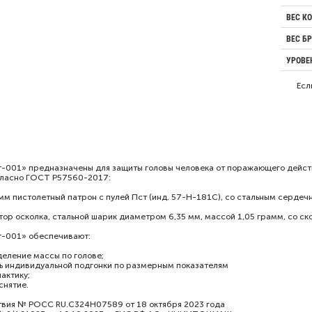
ВЕС К
ВЕС Б
УРОВЕ
Есл
001» предназначены для защи­ты головы человека от поражающего действи
гласно ГОСТ Р57560-2017:
м пистолетный патрон с пулей Пст (инд. 57-Н-181С), со стальным сердечн
тор осколка, стальной шарик диаметром 6,35 мм, массой 1,05 грамм, со с
-001» обеспечивают:
еление массы по голове;
ь индивидуальной подгонки по размерным показате­лям
актику;
снятие.
твия № РОСС RU.C324H07589 от 18 октября 2023 года