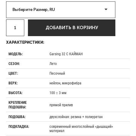
Выберите Размер, RU
ДОБАВИТЬ В КОРЗИНУ
ХАРАКТЕРИСТИКИ:
Garsing 32 С КАЙМАН
МОДЕЛЬ:
Лето
СЕЗОН:
Песочный
ЦВЕТ:
нейлон, микрофибра
ВЕРХ:
100 ± 3 мм
ВЫСОТА:
КРЕПЛЕНИЕ
прямой прилив
ПОДОШВЫ:
двухслойная: резина + полиуретан
ПОДОШВА:
современный многослойный «дышащий»
ПОДКЛАДКА:
материал