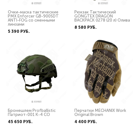
Очки-маска тактические
Рюкзак Тактический
PMX Enforcer GB-900SDT
GONGTEX DRAGON
ANTI-FOG со сменными
BACKPACK 0278 (20 л) Олива
линзами
8 580 PУБ.
5 390 PУБ.
Бронешлем Profballistic
Перчатки MECHANIX Work
Патриот-001 К-4 СО
Original Brown
45 650 PУБ.
4 400 PУБ.