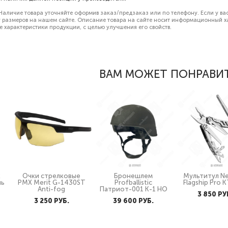
Наличие товара уточняйте оформив заказ/предзаказ или по телефону. Если у ва
 размеров
на нашем сайте. Описание товара на сайте носит информационный хар
е характеристики продукции, с целью улучшения его свойств.
ВАМ МОЖЕТ ПОНРАВИ
к
Очки стрелковые
Бронешлем
Мультитул N
ль
PMX Merit G-1430ST
Profballistic
Flagship Pro 
Anti-fog
Патриот-001 К-1 НО
3 850 PУ
3 250 PУБ.
39 600 PУБ.