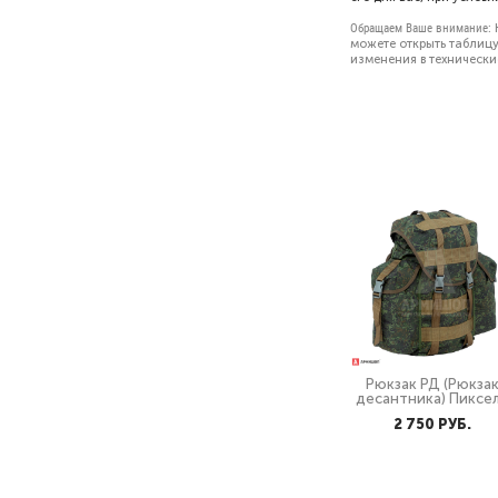
Обращаем Ваше внимание:
можете открыть
таблицу
изменения в технически
Рюкзак РД (Рюкза
десантника) Пиксе
2 750 PУБ.