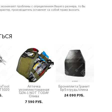
с возникают проблемы с определением Вашего размера, то Вы
актер, производитель оставляет за собой право вносить
ТЬСЯ
exTool
Аптечка
Бронеплита Гранит
KT5020
укомплектованная
Бр5+грудь/спина
GEN-1 NOT TODAY
Б.
24 090 PУБ.
Олива
7 590 PУБ.