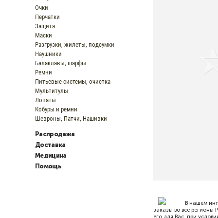
Очки
Перчатки
Защита
Маски
Разгрузки, жилеты, подсумки
Наушники
Балаклавы, шарфы
Ремни
Питьевые системы, очистка
Мультитулы
Лопаты
Кобуры и ремни
Шевроны, Патчи, Нашивки
Распродажа
Доставка
Медицина
Помощь
В нашем ин
заказы во все регионы 
его для Вас, при услов