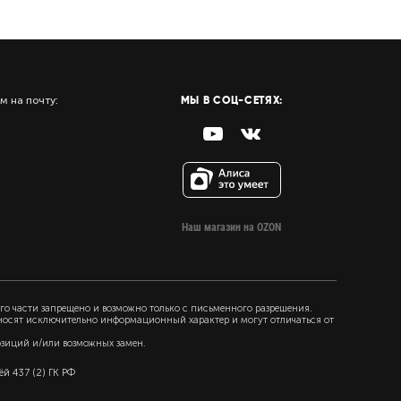
МЫ В СОЦ-СЕТЯХ:
м на почту:
Наш магазин на OZON
го части запрещено и возможно только с письменного разрешения.
 носят исключительно информационный характер и могут отличаться от
озиций и/или возможных замен.
й 437 (2) ГК РФ