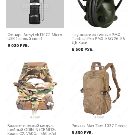
Фонарь Armytek Elf C2 Micro
Наушники активные PMX
USB (теплый свет)
Tactical Pro PMX-55G 26-85
ДБ Хаки
9 020 PУБ.
6 600 PУБ.
Баллистический модуль
Рюкзак Max Tacs 1037 Песок
шейный ODIN-N (СВМПЭ,
5 830 PУБ.
Класс С2, V50% - 550 м/с)