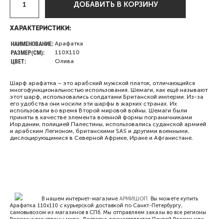
ДОБАВИТЬ В КОРЗИНУ
ХАРАКТЕРИСТИКИ:
НАИМЕНОВАНИЕ:
Арафатка
РАЗМЕР(СМ):
110Х110
ЦВЕТ:
Олива
Шарф арафатка – это арабский мужской платок, отличающийся
многофункциональностью использования. Шемаги, как ещё называют
этот шарф, использовались солдатами Британской империи. Из-за
его удобства они носили эти шарфы в жарких странах. Их
использовали во время Второй мировой войны. Шемаги были
приняты в качестве элемента военной формы пограничниками
Иордании, полицией Палестины, использовались суданской армией
и арабским Легионом, британскими SAS и другими военными,
дислоцирующимися в Северной Африке, Ираке и Афганистане.
В нашем интернет-магазине
АРМИШОП
Вы можете купить
Арафатка 110х110 с курьерской доставкой по Санкт-Петербургу,
самовывозом из магазинов в СПб. Мы отправляем заказы во все регионы