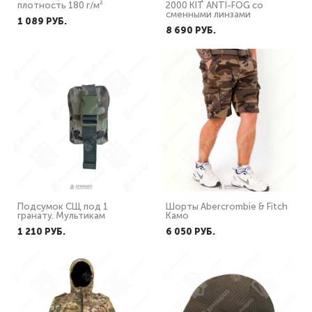
плотность 180 г/м²
2000 KIT ANTI-FOG со
сменными линзами
1 089 PУБ.
8 690 PУБ.
Подсумок СЩ под 1
Шорты Abercrombie & Fitch
гранату. Мультикам
Камо
1 210 PУБ.
6 050 PУБ.