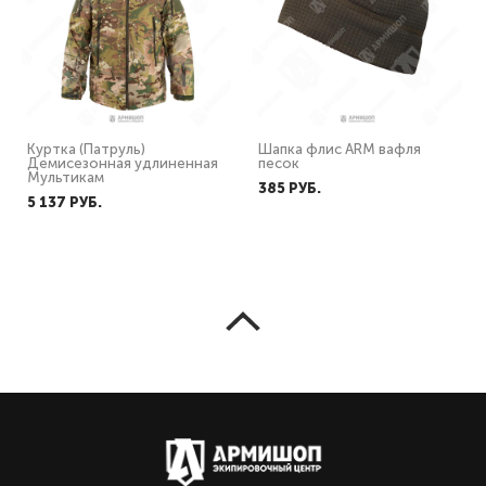
Куртка (Патруль)
Шапка флис ARM вафля
Демисезонная удлиненная
песок
Мультикам
385 PУБ.
5 137 PУБ.