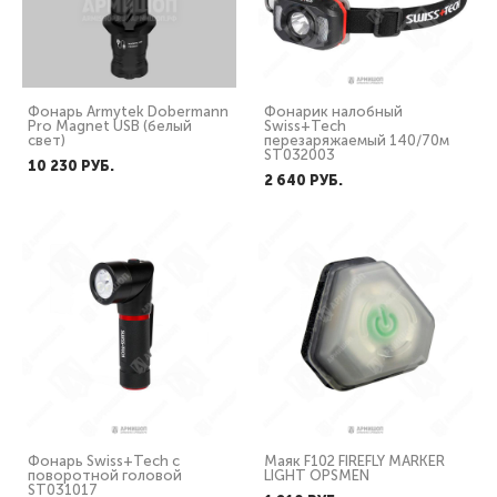
Фонарь Armytek Dobermann
Фонарик налобный
Pro Magnet USB (белый
Swiss+Tech
свет)
перезаряжаемый 140/70м
ST032003
10 230 PУБ.
2 640 PУБ.
Фонарь Swiss+Tech с
Маяк F102 FIREFLY MARKER
поворотной головой
LIGHT OPSMEN
ST031017