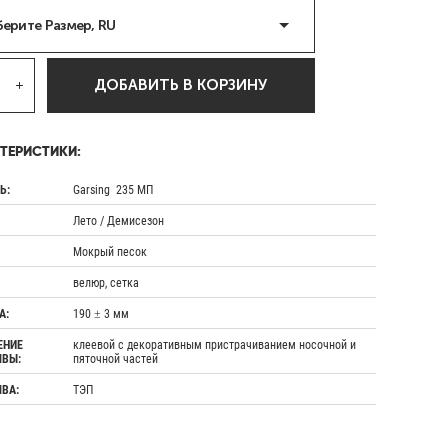
ерите Размер, RU
ДОБАВИТЬ В КОРЗИНУ
ТЕРИСТИКИ:
Ь:
Garsing 235 МП
Лето / Демисезон
Мокрый песок
велюр, сетка
А:
190 ± 3 мм
ЕНИЕ
клеевой с декоративным пристрачиванием носочной и
ВЫ:
пяточной частей
ВА:
ТЭП