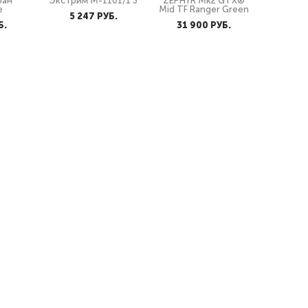
ран
Экстрим М-1101/1 З
ZEPHYR Mk2 GTX®
е
Mid TF Ranger Green
5 247 PУБ.
Б.
31 900 PУБ.