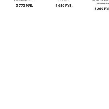
лаковые 8099
"EXTRIM"
М.4201 Ва
Бежевы
3 773 PУБ.
4 950 PУБ.
5 269 PУ