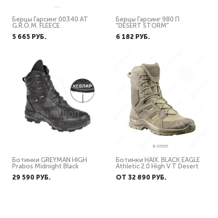
Берцы Гарсинг 00340 AT
Берцы Гарсинг 980 П
G.R.O.M. FLEECE
"DESERT STORM"
5 665 PУБ.
6 182 PУБ.
Ботинки GREYMAN HIGH
Ботинки HAIX. BLACK EAGLE
Prabos Midnight Black
Athletic 2.0 High V T Desert
29 590 PУБ.
ОТ 32 890 PУБ.