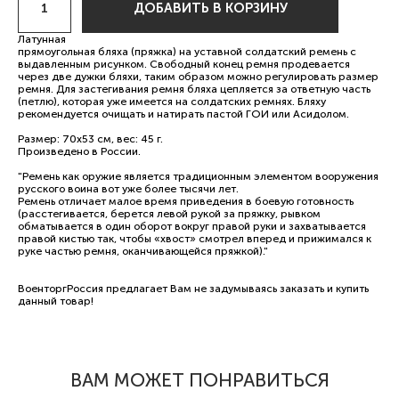
ДОБАВИТЬ В КОРЗИНУ
Латунная
прямоугольная бляха (пряжка) на уставной солдатский ремень с
выдавленным рисунком. Свободный конец ремня продевается
через две дужки бляхи, таким образом можно регулировать размер
ремня. Для застегивания ремня бляха цепляется за ответную часть
(петлю), которая уже имеется на солдатских ремнях. Бляху
рекомендуется очищать и натирать пастой ГОИ или Асидолом.
Размер: 70х53 см, вес: 45 г.
Произведено в России.
"Ремень как оружие является традиционным элементом вооружения
русского воина вот уже более тысячи лет.
Ремень отличает малое время приведения в боевую готовность
(расстегивается, берется левой рукой за пряжку, рывком
обматывается в один оборот вокруг правой руки и захватывается
правой кистью так, чтобы «хвост» смотрел вперед и прижимался к
руке частью ремня, оканчивающейся пряжкой)."
ВоенторгРоссия предлагает Вам не задумываясь заказать и купить
данный товар!
ВАМ МОЖЕТ ПОНРАВИТЬСЯ