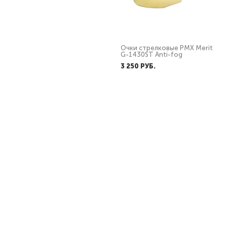
Гель после бритья
Очки стрелковые PMX Merit
Армейский Стандарт
G-1430ST Anti-fog
165 PУБ.
3 250 PУБ.
Очки стрелковые PMX GT-
Перчатки Gongtex Tactical
2000 KIT ANTI-FOG со
Мультикам
сменными линзами
2 079 PУБ.
8 690 PУБ.