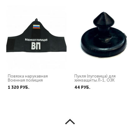
Повязка нарукавная
Пукля (пуговица) для
Военная полиция
химзащиты Л-1, ОЗК
1 320 PУБ.
44 PУБ.