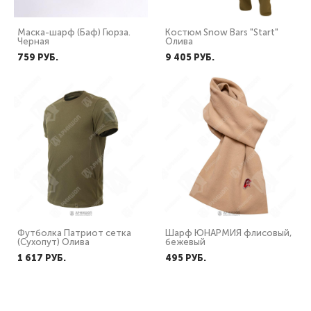
Маска-шарф (Баф) Гюрза.
Костюм Snow Bars "Start"
Черная
Олива
759 PУБ.
9 405 PУБ.
Футболка Патриот сетка
Шарф ЮНАРМИЯ флисовый,
(Сухопут) Олива
бежевый
1 617 PУБ.
495 PУБ.