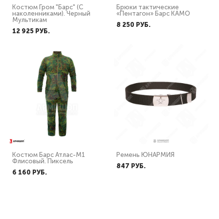
Костюм Гром "Барс" (С
Брюки тактические
наколенниками). Черный
«Пентагон» Барс КАМО
Мультикам
8 250 PУБ.
12 925 PУБ.
Костюм Барс Атлас-М1
Ремень ЮНАРМИЯ
Флисовый. Пиксель
847 PУБ.
6 160 PУБ.