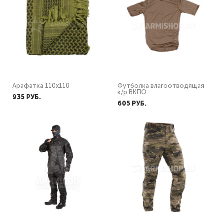
Арафатка 110х110
Футболка влагоотводящая
к/р ВКПО
935 PУБ.
605 PУБ.