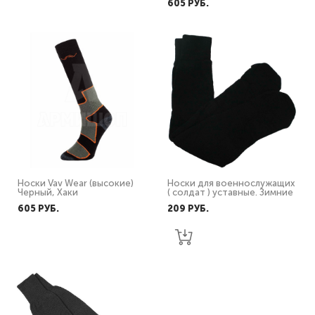
605 PУБ.
Носки Vav Wear (высокие)
Носки для военнослужащих
Черный, Хаки
( солдат ) уставные. Зимние
605 PУБ.
209 PУБ.