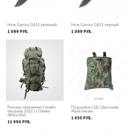
Нож Ganzo G611 зеленый
Нож Ganzo G611 черный
1 089 PУБ.
1 089 PУБ.
Рюкзак «Альпинистский»
Подсумок СЩ Сбросник.
(модель 2022 г.) Олива
Мультикам
(80л+20л)
1 650 PУБ.
11 990 PУБ.