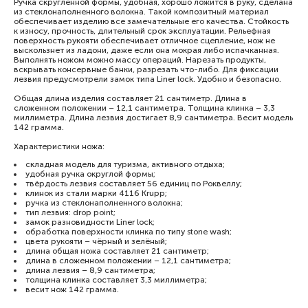
Ручка скруглённой формы, удобная, хорошо ложится в руку, сделана
из стеклонаполненного волокна. Такой композитный материал
обеспечивает изделию все замечательные его качества. Стойкость
к износу, прочность, длительный срок эксплуатации. Рельефная
поверхность рукояти обеспечивает отличное сцепление, нож не
выскользнет из ладони, даже если она мокрая либо испачканная.
Выполнять ножом можно массу операций. Нарезать продукты,
вскрывать консервные банки, разрезать что-либо. Для фиксации
лезвия предусмотрели замок типа Liner lock. Удобно и безопасно.
Общая длина изделия составляет 21 сантиметр. Длина в
сложенном положении – 12,1 сантиметра. Толщина клинка – 3,3
миллиметра. Длина лезвия достигает 8,9 сантиметра. Весит модель
142 грамма.
​Характеристики ножа:​
складная модель для туризма, активного отдыха;
удобная ручка округлой формы;
твёрдость лезвия составляет 56 единиц по Роквеллу;
клинок из стали марки 4116 Krupp;
ручка из стеклонаполненного волокна;
тип лезвия: drop point;
замок разновидности Liner lock;
обработка поверхности клинка по типу stone wash;
цвета рукояти – чёрный и зелёный;
длина общая ножа составляет 21 сантиметр;
длина в сложенном положении – 12,1 сантиметра;
длина лезвия – 8,9 сантиметра;
толщина клинка составляет 3,3 миллиметра;
весит нож 142 грамма.