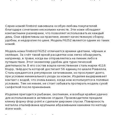
​Серия ножей Firebird завоевала особую любовь покупателей
благодаря сочетанию нескольких качеств. Эти ножи обладают
компактными размерами, что позволяет использовать их каждый
день. Они эффективны на практике, имеют качественную сборку,
удобны, и недорогие по цене. Модель F6252 является одним из таких
ножей.
Модель ножа Firebird F6252 отличается яркими цветами, чёрным и
зелёным. За счёт такой яркой расцветки нож легко обнаружить,
например, в траве, когда вы отправляетесь на пикник либо в
путешествие. Этот экземпляр удобен для туристической
деятельности. В его состав вошла качественная сталь марки 4116
Krupp, твёрдость которой достигает 56 единиц по шкале Роквелла.
Сталь нуждается в регулярном затачивании, но прослужит долго,
при условии минимального ухода за ножом. Изделие выдерживает
контакт с водой, что очень важно, когда нож используется в полевых
условиях. Тем не менее, не стоит забывать протирать модель сухой
салфеткой после применения.
Изделие пригодится рыбакам, охотникам, и вообще крайне удачно
для использования в активном отдыхе. Производители придали
клинку форму drop point и сделали широкие спуски. Поверхность
металла отшлифована крупными абразивными камнями по методу
stone wash.