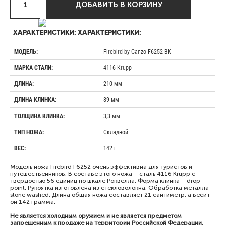
ДОБАВИТЬ В КОРЗИНУ
ХАРАКТЕРИСТИКИ:
ХАРАКТЕРИСТИКИ:
Firebird by Ganzo F6252-BK
МОДЕЛЬ:
4116 Krupp
МАРКА СТАЛИ:
210 мм
ДЛИНА:
89 мм
ДЛИНА КЛИНКА:
3,3 мм
ТОЛЩИНА КЛИНКА:
Складной
ТИП НОЖА:
142 г
ВЕС:
Модель ножа Firebird F6252 очень эффективна для туристов и
путешественников. В составе этого ножа – сталь 4116 Krupp с
твёрдостью 56 единиц по шкале Роквелла. Форма клинка – drop-
point. Рукоятка изготовлена из стекловолокна. Обработка металла –
stone washed. Длина общая ножа составляет 21 сантиметр, а весит
он 142 грамма.
Не является холодным оружием и не является предметом
запрещенным к продаже на территории Российской Федерации.