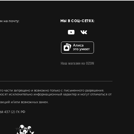
МЫ В СОЦ-СЕТЯХ:
м на почту:
Наш магазин на OZON
го части запрещено и возможно только с письменного разрешения.
 носят исключительно информационный характер и могут отличаться от
озиций и/или возможных замен.
й 437 (2) ГК РФ