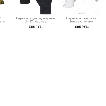
О
Перчатки п/ш одинарные
Перчатки парадные.
ель
ВКПО. Черные
Белые с лучами
385 PУБ.
605 PУБ.