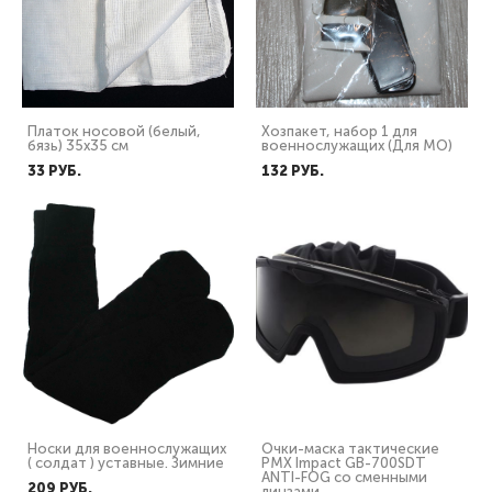
Платок носовой (белый,
Хозпакет, набор 1 для
бязь) 35х35 см
военнослужащих (Для МО)
33 PУБ.
132 PУБ.
Носки для военнослужащих
Очки-маска тактические
( солдат ) уставные. Зимние
PMX Impact GB-700SDT
ANTI-FOG со сменными
209 PУБ.
линзами