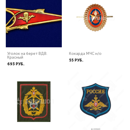
Уголок на берет ВДВ.
Кокарда МЧС н/о
Красный
55 PУБ.
693 PУБ.