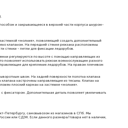
).
 способом и закрывающееся в верхней части корпуса шнуром-
 застежкой «молния», позволяющей создать дополнительный
щено клапаном. На передней стенке рюкзака расположены
ти стенки - петли для фиксации ледорубов.
ремни регулируются по высоте с помощью направляющих из
что позволяет использовать рюкзак военнослужащим разного
аправляющие для крепления ледорубов. На правом плечевом
 выворотным швом. На задней поверхности полотна клапана
 клапана настрочены направляющие из тесьмы. Клапан на
оложен плоский карман на застежке «молния».
р с фиксатором. Дополнительная деталь позволяет увеличивать
нкт-Петербургу, самовывозом из магазинов в СПб. Мы
России или СДЭК. Если данного размера/товара нет в наличии,