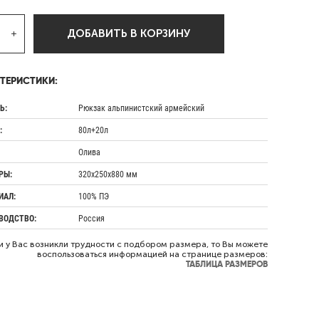
ДОБАВИТЬ В КОРЗИНУ
ТЕРИСТИКИ:
Ь:
Рюкзак альпинистский армейский
:
80л+20л
Олива
РЫ:
320х250х880 мм
ИАЛ:
100% ПЭ
ВОДСТВО:
Россия
и у Вас возникли трудности с подбором размера, то Вы можете
воспользоваться информацией на странице размеров:
ТАБЛИЦА РАЗМЕРОВ