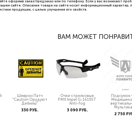
яйте оформив заказ/предзаказ или по телефону. Если у вас возникают про
нашем сайте. Описание товара на сайте носит информационный характер, п
стики продукции, с целью улучшения его свойств.
ВАМ МОЖЕТ ПОНРАВИ
й
Шеврон Патч
Очки стрелковые
Подсумок
"Caution Орудуют
PMX Impel G-1610ST
Медицинс
Дебилы"
Anti-fog
вертикаль
Мультик
330 PУБ.
3 090 PУБ.
2 750 PУ