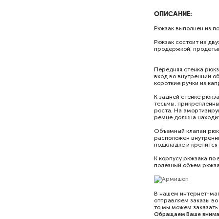
ОПИСАНИЕ:
Рюкзак выполнен из п
Рюкзак состоит из дв
продержкой, продетым
Передняя стенка рюкз
вход во внутренний о
короткие ручки из ка
К задней стенке рюкз
тесьмы, прикрепленны
роста. На амортизиру
ремне должна находит
Объемный клапан рюкз
расположен внутренни
подкладке и крепится
К корпусу рюкзака по 
полезный объем рюкза
В нашем интернет-ма
отправляем заказы во
то мы можем заказать 
Обращаем Ваше внима