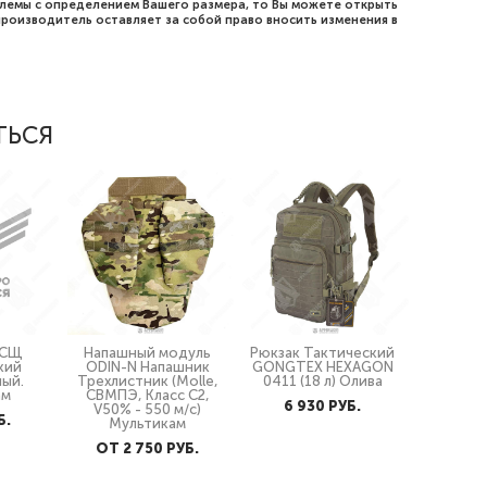
блемы с определением Вашего размера, то Вы можете открыть
роизводитель оставляет за собой право вносить изменения в
ТЬСЯ
 СЩ
Напашный модуль
Рюкзак Тактический
кий
ODIN-N Напашник
GONGTEX HEXAGON
ный.
Трехлистник (Molle,
0411 (18 л) Олива
ам
СВМПЭ, Класс С2,
6 930 PУБ.
V50% - 550 м/с)
Б.
Мультикам
ОТ 2 750 PУБ.