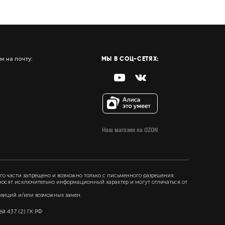
МЫ В СОЦ-СЕТЯХ:
м на почту:
Наш магазин на OZON
го части запрещено и возможно только с письменного разрешения.
 носят исключительно информационный характер и могут отличаться от
озиций и/или возможных замен.
й 437 (2) ГК РФ