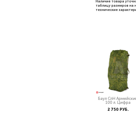
Наличие товара уточн
таблицу размеров на 
технические характери
Баул СпН Армейски
100 л. Цифра
2 750 PУБ.