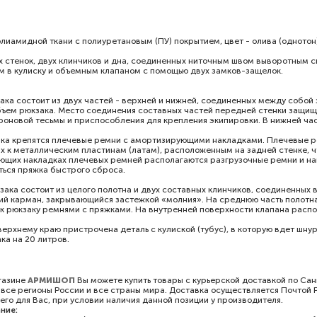
олиамидной ткани с полиуретановым (ПУ) покрытием, цвет - олива (однотон
ух стенок, двух клинчиков и дна, соединенных ниточным швом выворотным
 в кулиску и объемным клапаном с помощью двух замков-защелок.
ака состоит из двух частей - верхней и нижней, соединенных между собой
бъем рюкзака. Место соединения составных частей передней стенки защи
проновой тесьмы и приспособления для крепления экипировки. В нижней час
ака крепятся плечевые ремни с амортизирующими накладками. Плечевые 
х к металлическим пластинам (латам), расположенным на задней стенке, 
ющих накладках плечевых ремней располагаются разгрузочные ремни и н
ься пряжка быстрого сброса.
ака состоит из целого полотна и двух составных клинчиков, соединенных
й карман, закрывающийся застежкой «молния». На среднюю часть полотна
 к рюкзаку ремнями с пряжками. На внутренней поверхности клапана расп
верхнему краю пристрочена деталь с кулиской (тубус), в которую вдет шну
ка на 20 литров.
газине
АРМИШОП
Вы можете купить товары с курьерской доставкой по Са
 все регионы России и все страны мира. Доставка осуществляется Почтой 
его для Вас, при условии наличия данной позиции у производителя.
ние: