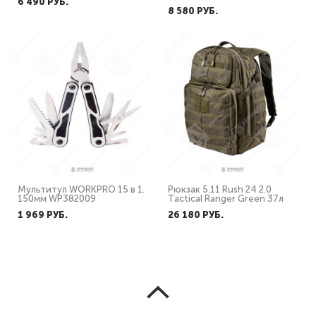
6 490 PУБ.
8 580 PУБ.
Мультитул WORKPRO 15 в 1.
Рюкзак 5.11 Rush 24 2.0
150мм WP382009
Tactical Ranger Green 37л
1 969 PУБ.
26 180 PУБ.