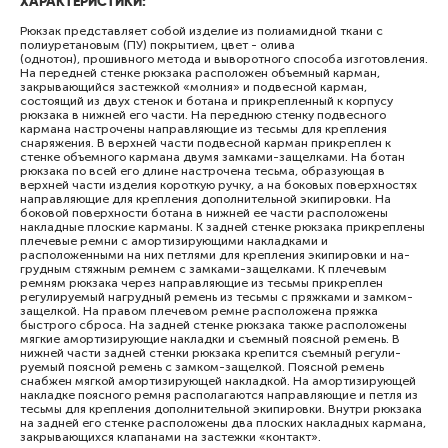
ХАРАКТЕРИСТИКИ:
Рюкзак представляет собой изделие из полиамидной ткани с
полиуретановым (ПУ) покрытием, цвет - олива
(однотон), прошивного метода и выворотно­го способа изготовления.
На передней стенке рюкзака расположен объемный карман,
закрывающийся застежкой «молния» и подвесной карман,
состоящий из двух стенок и ботана и прикрепленный к корпусу
рюкзака в нижней его части. На переднюю стенку подвесного
кармана настрочены направляющие из тесьмы для крепления
снаряжения. В верхней части подвесной карман прикреплен к
стенке объемного кармана двумя замками-защелками. На ботан
рюкзака по всей его длине настрочена тесьма, образующая в
верхней части изделия короткую ручку, а на боковых поверхностях
направляющие для крепления дополнительной экипи­ровки. На
боковой поверхности ботана в нижней ее части расположены
накладные плоские карманы. К задней стенке рюкзака прикреплены
плечевые ремни с амортизирующими накладками и
расположенными на них петлями для крепления экипировки и на­
грудным стяжным ремнем с замками-защелками. К плечевым
ремням рюкзака через направляющие из тесьмы прикреплен
регулируемый нагрудный ремень из тесьмы с пряжками и замком-
защелкой. На правом плечевом ремне расположена пряжка
быстрого сброса. На задней стенке рюкзака также расположены
мягкие амортизирующие накладки и съемный поясной ремень. В
нижней части задней стенки рюкзака крепится съемный регули­
руемый поясной ремень с замком-защелкой. Поясной ремень
снабжен мягкой амортизирующей накладкой. На амортизирующей
накладке поясного ремня располагаются направляющие и петля из
тесьмы для крепления дополни­тельной экипировки. Внутри рюкзака
на задней его стенке расположены два плоских накладных кармана,
закрывающихся клапанами на застежки «контакт».