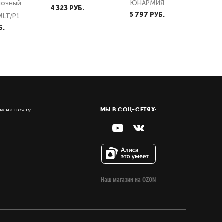
лочный
ЮНАРМИЯ
4 323 PУБ.
5 797 PУБ.
MLT/Р1
Б.
МЫ В СОЦ-СЕТЯХ:
м на почту:
Наш магазин на OZON