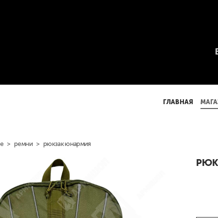
ГЛАВНАЯ
МАГА
ГЛАВНАЯ
МАГА
е
>
ремни
>
рюкзак юнармия
РЮК