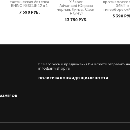
тактическая Аптечка
X Saber
противооско
RHINO RESCUE 12 в 1
Advanced (Оправа
(МБП) к
черная, Линзы: Clear
гиперборею/
7 590 PУБ.
+ Grey)
5 390 PУ
13 750 PУБ.
Все вопросы и предложения Вы можете отправить на
info@armishop.ru
ПОЛИТИКА КОНФИДЕНЦИАЛЬНОСТИ
Ы
РАЗМЕРОВ