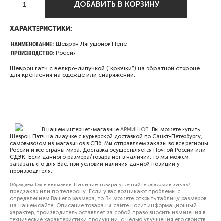
ДОБАВИТЬ В КОРЗИНУ
ХАРАКТЕРИСТИКИ:
НАИМЕНОВАНИЕ:
Шеврон Лягушонок Пепе
ПРОИЗВОДСТВО:
Россия
Шеврон патч с велкро-липучкой ("крючки") на обратной стороне
для крепления на одежде или снаряжении.
В нашем интернет-магазине
АРМИШОП
Вы можете купить
Шеврон Патч на лиаучке с курьерской доставкой по Санкт-Петербургу,
самовывозом из магазинов в СПб. Мы отправляем заказы во все регионы
России и все страны мира. Доставка осуществляется Почтой России или
СДЭК. Если данного размера/товара нет в наличии, то мы можем
заказать его для Вас, при условии наличия данной позиции у
производителя.
Обращаем Ваше внимание:
Наличие товара уточняйте оформив заказ/
предзаказ или по телефону. Если у вас возникают проблемы с
определением Вашего размера, то Вы можете открыть
таблицу размеров
на нашем сайте. Описание товара на сайте носит информационный
характер, производитель оставляет за собой право вносить изменения в
технические характеристики продукции, с целью улучшения его свойств.