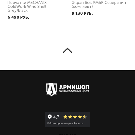
Перчатки MECHANIX
Экран бок УМБК Северянин
ColdWork Wind Shell
(комплект)
Grey/Black
9 130 PУБ.
6 490 PУБ.