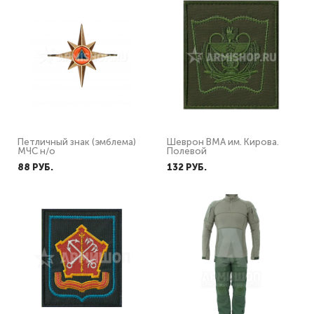
Петличный знак (эмблема)
Шеврон ВМА им. Кирова.
МЧС н/о
Полевой
88 PУБ.
132 PУБ.