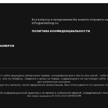
Все вопросы и предложения Вы можете отправить на
info@armishop.ru
ПОЛИТИКА КОНФИДЕНЦИАЛЬНОСТИ
Ы
РАЗМЕРОВ
т сайта защищены авторскими правом, копирование всего текста или какой - либо е
у или по телефону. Сведения о ценах на товары, содержащиеся на настоящем сайте,
цен в розничном магазине.
рует его наличия, после оформления заявки/заказа, Вам отписываются по наличию п
убо информационный характер и не является публичной офертой, определяемой статьё
Все права защищены © 2015-2025 ARMISHOP®