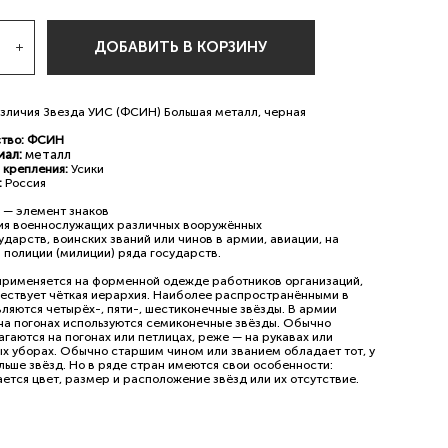
ДОБАВИТЬ В КОРЗИНУ
азличия Звезда УИС (ФСИН) Большая металл, черная
тво: ФСИН
иал:
металл
 крепления:
Усики
:
Россия
 — элемент знаков
ия военнослужащих различных вооружённых
ударств, воинских званий или чинов в армии, авиации, на
 полиции (милиции) ряда государств.
применяется на форменной одежде работников организаций,
ществует чёткая иерархия. Наиболее распространёнными в
ляются четырёх-, пяти-, шестиконечные звёзды. В армии
 на погонах используются семиконечные звёзды. Обычно
гаются на погонах или петлицах, реже — на рукавах или
ых уборах. Обычно старшим чином или званием обладает тот, у
льше звёзд. Но в ряде стран имеются свои особенности:
ется цвет, размер и расположение звёзд или их отсутствие.