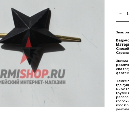
Знак р
Ведомс
М
атер
Способ
Страна
Звезда
различ
сил гос
флоте и
Также 
где су
мире яв
Грузии
распола
головн
кого бо
учитыва