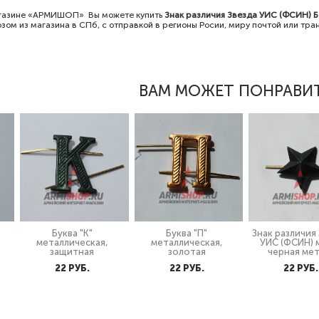
газине «АРМИШОП» Вы можете купить
Знак различия Звезда УИС (ФСИН) Б
зом из магазина в СПб, с отправкой в регионы Росии, миру почтой или тр
ВАМ МОЖЕТ ПОНРАВИ
Буква "К"
Буква "П"
Знак различия
металлическая,
металлическая,
УИС (ФСИН) 
защитная
золотая
черная ме
22 PУБ.
22 PУБ.
22 PУБ.