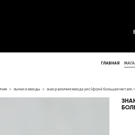
ГЛАВНАЯ
МАГА
ГЛАВНАЯ
МАГА
ичия
>
лычки и звезды
>
знак различия звезда уис (фсин) большая металл, 
ЗНА
БОЛ