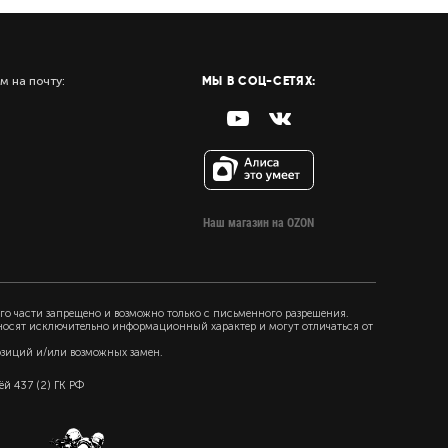
МЫ В СОЦ-СЕТЯХ:
м на почту:
Наш магазин на OZON
го части запрещено и возможно только с письменного разрешения.
 носят исключительно информационный характер и могут отличаться от
озиций и/или возможных замен.
й 437 (2) ГК РФ