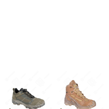
Ботинки GREYMAN LOW GTX
Ботинки GREYMAN MID
Prabos Black
SUMMER Prabos Dark Green
25 190 PУБ.
ОТ 21 450 PУБ.