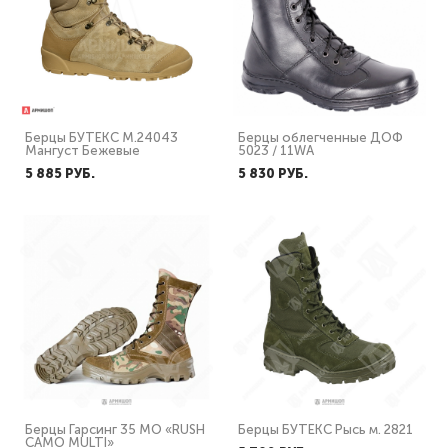
Берцы БУТЕКС М.24043
Берцы облегченные ДОФ
Мангуст Бежевые
5023 / 11WA
5 885 PУБ.
5 830 PУБ.
Берцы Гарсинг 35 МО «RUSH
Берцы БУТЕКС Рысь м. 2821
CAMO MULTI»