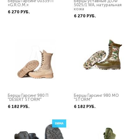
Берцы Гарсинг 00339 П
Берцы уставные ДОФ
«G.R.O.M.»
5025/1 WA, натуральная
кожа
6 270 PУБ.
6 270 PУБ.
Берцы Гарсинг 980 П
Берцы Гарсинг 980 MO
"DESERT STORM"
"STORM"
6 182 PУБ.
6 182 PУБ.
ЗИМА