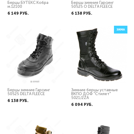
Берцы БУТЕКС Кобра
Берцы зимние Гарсинг
м.12100
50525 О DELTA FLEECE
6 149 PУБ.
6 138 PУБ.
ЗИМА
Берцы зимние Гарсинг
Зимние берцы уставные
50525 DELTA FLEECE
ВКПО ДОФ "Стилет"
5021/2ZA
6 138 PУБ.
6 094 PУБ.