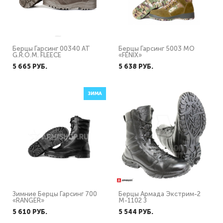
Берцы Гарсинг 00340 AT
Берцы Гарсинг 5003 MO
G.R.O.M. FLEECE
«FENIX»
5 665 PУБ.
5 638 PУБ.
ЗИМА
Зимние Берцы Гарсинг 700
Берцы Армада Экстрим-2
«RANGER»
М-1102 З
5 610 PУБ.
5 544 PУБ.