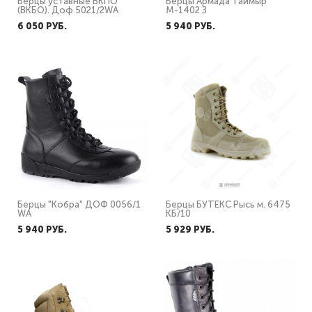
Берцы уставные ВКПО
Берцы Армада Таймыр
(ВКБО). Доф 5021/2WA
М-1402 З
6 050 PУБ.
5 940 PУБ.
Берцы "Кобра" ДОФ 0056/1
Берцы БУТЕКС Рысь м. 6475
WA
КБ/10
5 940 PУБ.
5 929 PУБ.