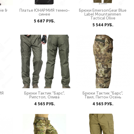
ie &
Платье ЮНАРМИЯ темно-
Брюки EmersonGear Blue
синее
Label Mountainmen
Tactical Olive
5 687 PУБ.
5 544 PУБ.
ИЯ
Брюки Тактик "Барс",
Брюки Тактик "Барс",
Рипстоп, Олива
Твил, Питон Осень
4 565 PУБ.
4 565 PУБ.