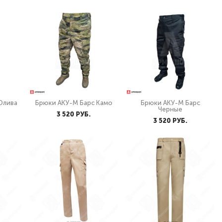
Олива
Брюки АКУ-М Барс Камо
Брюки АКУ-М Барс
Черные
3 520 PУБ.
3 520 PУБ.