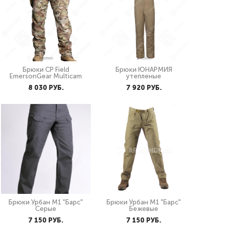
Брюки CP Field
Брюки ЮНАРМИЯ
EmersonGear Multicam
утепленые
8 030 PУБ.
7 920 PУБ.
Брюки Урбан М1 "Барс"
Брюки Урбан М1 "Барс"
Серые
Бежевые
7 150 PУБ.
7 150 PУБ.