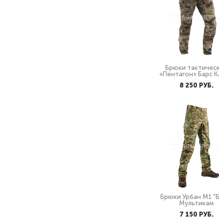
Брюки тактичес
«Пентагон» Барс 
8 250 PУБ.
Брюки Урбан М1 "Б
Мультикам
7 150 PУБ.