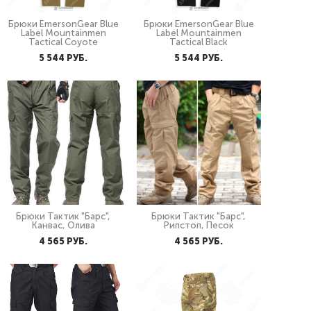
Брюки EmersonGear Blue
Брюки EmersonGear Blue
Label Mountainmen
Label Mountainmen
Tactical Coyote
Tactical Black
5 544 PУБ.
5 544 PУБ.
Брюки Тактик "Барс",
Брюки Тактик "Барс",
Канвас, Олива
Рипстоп, Песок
4 565 PУБ.
4 565 PУБ.