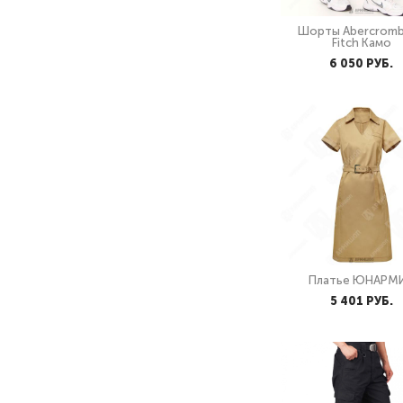
Шорты Abercromb
Fitch Камо
6 050 PУБ.
Платье ЮНАРМ
5 401 PУБ.