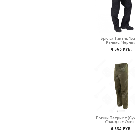
Брюки Тактик "Ба
Канвас, Черны
4 565 PУБ.
Брюки Патриот (Су
Спандекс Олив
4 334 PУБ.