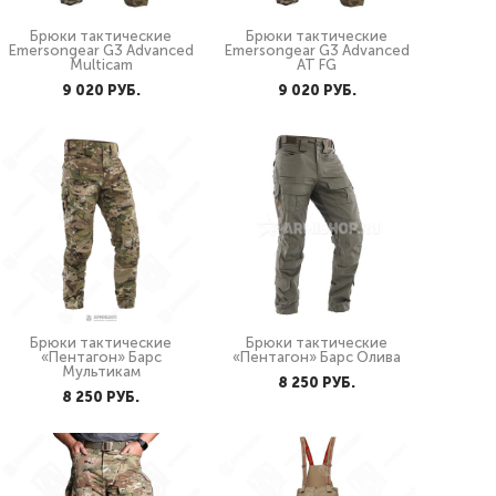
Брюки тактические
Брюки тактические
Emersongear G3 Advanced
Emersongear G3 Advanced
Multicam
AT FG
9 020 PУБ.
9 020 PУБ.
Брюки тактические
Брюки тактические
«Пентагон» Барс
«Пентагон» Барс Олива
Мультикам
8 250 PУБ.
8 250 PУБ.