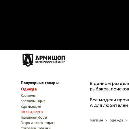
Популярные товары
В данном раздел
рыбаков, поисков
Одежда
Костюмы
Все модели проч
Костюмы Горка
А для любителей
Куртки,парки
Штаны,шорты
Головные уборы
магазин
>
одежда
>
Ветро и влаго защита
Футболки, рубашки