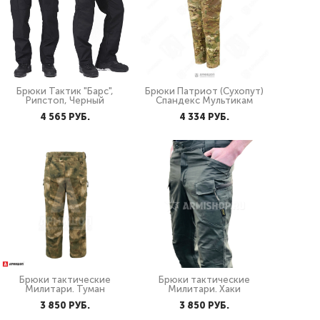
Брюки Тактик "Барс",
Брюки Патриот (Сухопут)
Рипстоп, Черный
Спандекс Мультикам
4 565 PУБ.
4 334 PУБ.
Брюки тактические
Брюки тактические
Милитари. Туман
Милитари. Хаки
3 850 PУБ.
3 850 PУБ.