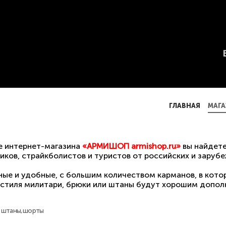
ГЛАВНАЯ
МАГА
ГЛАВНАЯ
МАГА
е интернет-магазина
«АРМИШОП armishop.ru»
вы найдете
иков, страйкболистов и туристов от российских и заруб
ные и удобные, с большим количеством карманов, в кот
 стиля милитари, брюки или штаны будут хорошим допол
штаны,шорты