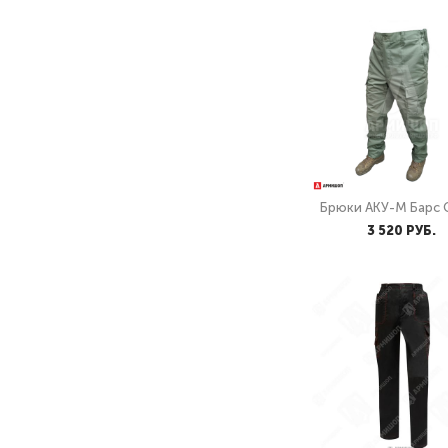
Брюки АКУ-М Барс 
3 520 PУБ.