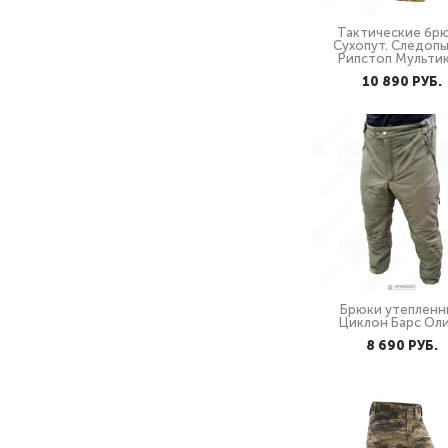
Тактические бр
Сухопут. Следоп
Рипстоп Мульти
10 890 PУБ.
Брюки утепленн
Циклон Барс Ол
8 690 PУБ.