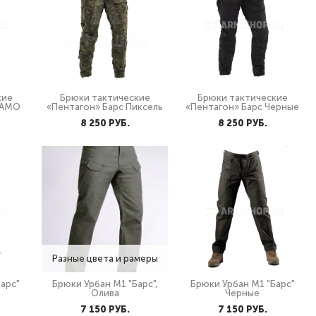
кие
Брюки тактические
Брюки тактические
КАМО
«Пентагон» Барс Пиксель
«Пентагон» Барс Черные
8 250 PУБ.
8 250 PУБ.
Разные цвета и рамеры
арс"
Брюки Урбан М1 "Барс",
Брюки Урбан М1 "Барс"
Олива
Черные
7 150 PУБ.
7 150 PУБ.