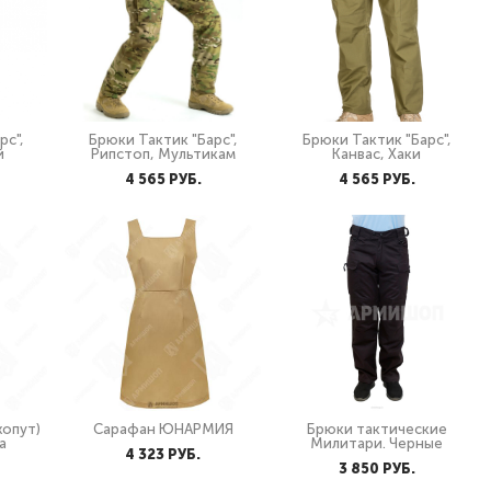
рс",
Брюки Тактик "Барс",
Брюки Тактик "Барс",
й
Рипстоп, Мультикам
Канвас, Хаки
4 565 PУБ.
4 565 PУБ.
хопут)
Сарафан ЮНАРМИЯ
Брюки тактические
а
Милитари. Черные
4 323 PУБ.
3 850 PУБ.