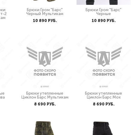
юки
Брюки Гром "Барс"
Брюки Гром "Барс"
ыт-2
Черный Мультикам
Черные
кам
10 890 PУБ.
10 890 PУБ.
ые
Брюки утепленные
Брюки утепленные
ива
Циклон Барс Мультикам
Циклон Барс Мох
8 690 PУБ.
8 690 PУБ.