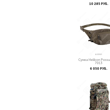
10 285 PУБ.
Сумка Helikon Poss
7013
6 050 PУБ.