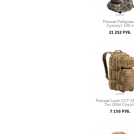
Рюкзак Рейдов
Сухопут 100 л
21 252 PУБ.
Рюкзак Laser CUT S
Tec (20л) Coyo
7 150 PУБ.