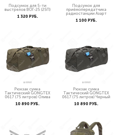
Подсумок для 5-ти
Подсумок для
выстрелов ВОГ-25 (25П)
приёмопередатчика
радиостанции Азарт
1 320 PУБ.
1 100 PУБ.
Рюкзак сумка
Рюкзак сумка
Тактический GONGTEX
Тактический GONGTEX
0617 (75 литров) Олива
0617 (75 литров) Черный
10 890 PУБ.
10 890 PУБ.