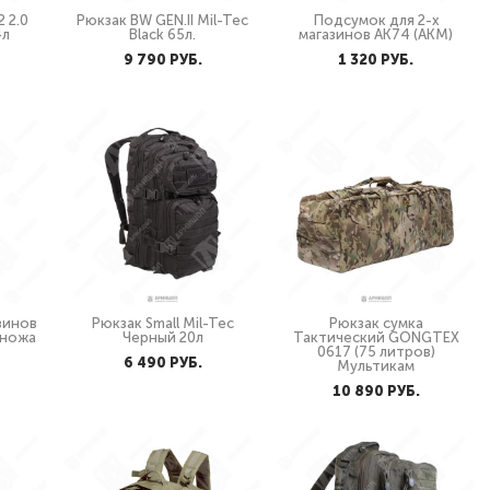
2 2.0
Рюкзак BW GEN.II Mil-Tec
Подсумок для 2-х
4л
Black 65л.
магазинов АК74 (АКМ)
9 790 PУБ.
1 320 PУБ.
зинов
Рюкзак Small Mil-Tec
Рюкзак сумка
 ножа
Черный 20л
Тактический GONGTEX
0617 (75 литров)
6 490 PУБ.
Мультикам
10 890 PУБ.