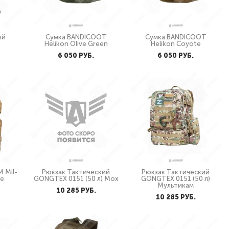
ый
Сумка BANDICOOT
Сумка BANDICOOT
Helikon Olive Green
Helikon Coyote
6 050 PУБ.
6 050 PУБ.
M Mil-
Рюкзак Тактический
Рюкзак Тактический
te
GONGTEX 0151 (50 л) Мох
GONGTEX 0151 (50 л)
Мультикам
10 285 PУБ.
10 285 PУБ.