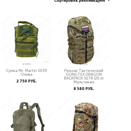
Сортировка:
рекомендуем
Сумка Mr. Martin 5039
Рюкзак Тактический
Олива
GONGTEX DRAGON
BACKPACK 0278 (20 л)
2 750 PУБ.
Мультикам
8 580 PУБ.