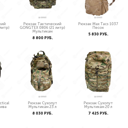
кий
Рюкзак Тактический
Рюкзак Max Tacs 1037
литр)
GONGTEX 0806 (21 литр)
Песок
Мультикам
5 830 PУБ.
8 800 PУБ.
tical
Рюкзак Сухопут
Рюкзак Сухопут
лива
Мультикам 23 л
Мультикам 20 л
8 030 PУБ.
7 425 PУБ.