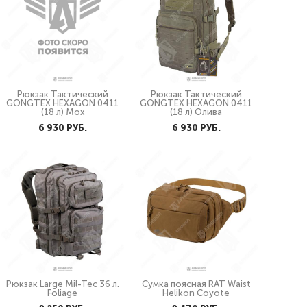
Рюкзак Тактический
Рюкзак Тактический
GONGTEX HEXAGON 0411
GONGTEX HEXAGON 0411
(18 л) Мох
(18 л) Олива
6 930 PУБ.
6 930 PУБ.
Рюкзак Large Mil-Tec 36 л.
Сумка поясная RAT Waist
Foliage
Helikon Coyote