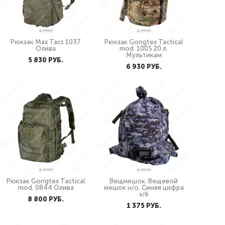
Рюкзак Max Tacs 1037
Рюкзак Gongtex Tactical
Олива
mod. 1005 20 л.
Мультикам
5 830 PУБ.
6 930 PУБ.
Рюкзак Gongtex Tactical
Вещмешок. Вещевой
mod. 0844 Олива
мешок н/о. Синяя цифра
х/б
8 800 PУБ.
1 375 PУБ.