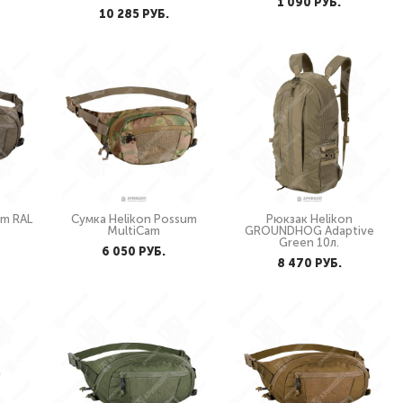
1 090 PУБ.
10 285 PУБ.
um RAL
Сумка Helikon Possum
Рюкзак Helikon
MultiCam
GROUNDHOG Adaptive
Green 10л.
6 050 PУБ.
8 470 PУБ.