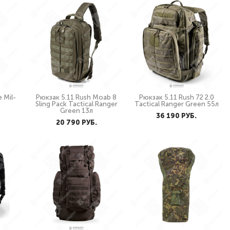
 Mil-
Рюкзак 5.11 Rush Moab 8
Рюкзак 5.11 Rush 72 2.0
Sling Pack Tactical Ranger
Tactical Ranger Green 55л
Green 13л
36 190 PУБ.
20 790 PУБ.