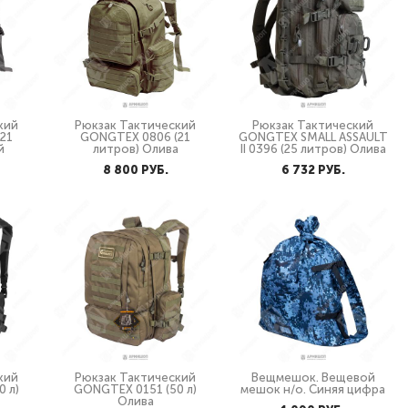
кий
Рюкзак Тактический
Рюкзак Тактический
21
GONGTEX 0806 (21
GONGTEX SMALL ASSAULT
й
литров) Олива
II 0396 (25 литров) Олива
8 800 PУБ.
6 732 PУБ.
кий
Рюкзак Тактический
Вещмешок. Вещевой
 л)
GONGTEX 0151 (50 л)
мешок н/о. Синяя цифра
Олива